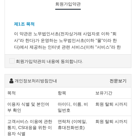
회원가입약관
제1조 목적
이 약관은 노무법인서초(전자상거래 사업자로 이하 "회
사"라 한다)가 운영하는 노무법인서초(이하 "몰"이라 한
다)에서 제공하는 인터넷 관련 서비스(이하 "서비스"라 한
다)를 이용함에 있어 사이버 몰과 이용자의 권리·의무 및
책임사항을 규정함을 목적으로 합니다.
회원가입약관의 내용에 동의합니다.
※「PC통신, 무선 등을 이용하는 전자상거래에 대해서도
그 성질에 반하지 않는 한 이 약관을 준용합니다.」
개인정보처리방침안내
전문보기
목적
항목
보유기간
제2조 정의
"몰" 이란 "회사"가 재화 또는 용역(이하 "재화 등" 이라 함)
이용자 식별 및 본인여
아이디, 이름, 비
회원 탈퇴 시까지
부 확인
밀번호
을 이용자에게 제공하기 위하여 컴퓨터등 정보통신설비를
이용하여 재화 등을 거래할 수 있도록 설정한 가상의 영업
고객서비스 이용에 관한
연락처 (이메일,
회원 탈퇴 시까지
장을 말하며, 아울러 사이버몰을 운영하는 사업자의 의미
통지, CS대응을 위한 이
휴대전화번호)
로도 사용합니다.
용자 식별