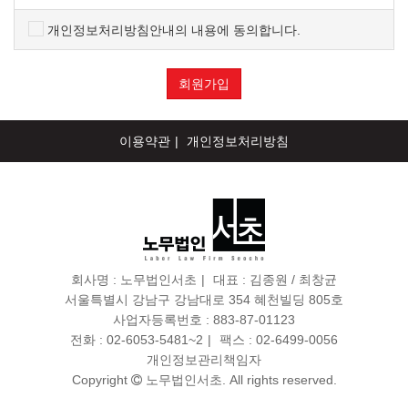
"이용자"란 "몰"에 접속하여 이 약관에 따라 "몰"이 제공하
는 서비스를 받는 회원 및 비회원을 말합니다.
개인정보처리방침안내의 내용에 동의합니다.
'회원'이라 함은 “몰”에 회원등록을 한 자로서, 계속적으로
"몰"이 제공하는 서비스를 이용할 수 있는 자를 말합니다.
'비회원'이라 함은 회원에 가입하지 않고 "몰"이 제공하는
회원가입
서비스를 이용하는 자를 말합니다.
이용약관
개인정보처리방침
제3조 약관 등의 명시와 설명 및 개정
"몰"은 이 약관의 내용과 상호 및 대표자 성명, 영업소 소
재지 주소(소비자의 불만을 처리할 수 있는 곳의 주소를
포함), 전화번호·모사전송번호·전자우편주소, 사업자등록
번호, 통신판매업 신고번호, 개인정보관리책임자 등을 이
용자가 쉽게 알 수 있도록 사이버몰의 초기 서비스화면(전
회사명 :
노무법인서초
대표 : 김종원 / 최창균
면)에 게시합니다. 다만, 약관의 내용은 이용자가 연결화
서울특별시 강남구 강남대로 354 혜천빌딩 805호
면을 통하여 볼 수 있도록 할 수 있습니다.
사업자등록번호 :
883-87-01123
"몰"은 이용자가 약관에 동의하기에 앞서 약관에 정하여져
전화 :
02-6053-5481~2
팩스 :
02-6499-0056
있는 내용 중 청약철회·배송책임·환불조건 등과 같은 중요
개인정보관리책임자
한 내용을 이용자가 이해할 수 있도록 별도의 연결화면 또
Copyright
노무법인서초. All rights reserved.
는 팝업화면 등을 제공하여 이용자의 확인을 구하여야 합
니다.